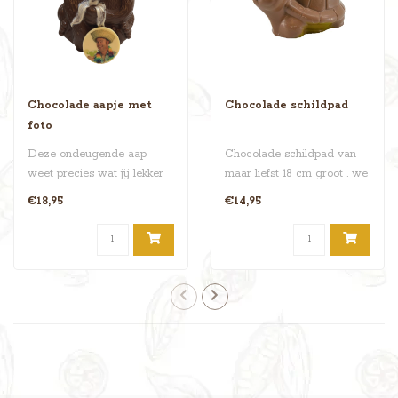
Chocolade aapje met
Chocolade schildpad
foto
Deze ondeugende aap
Chocolade schildpad van
weet precies wat jij lekker
maar liefst 18 cm groot . we
vindt! Kies uit melk, puur of
maken ze in 3
€18,95
€14,95
wi..
verschillende..