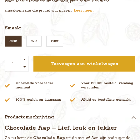
vindt. Kies je favoriete smaak: melk, puur of wit. Een ware
smaaksensatie die je niet wilt missen!
Lees meer..
Smaak:
Melk
Wit
Puur
Toevoegen aan winkelwagen
Chocolade voor ieder
Voor 12:00u besteld, vandaag
moment
verzonden
100% eerlijk en duurzaam
Altijd op bestelling gemaakt
Productomschrijving
Chocolade Aap – Lief, leuk en lekker
Zo, nu komt de
Chocolade Aap
uit de mouw! Aan zijn ondeugende