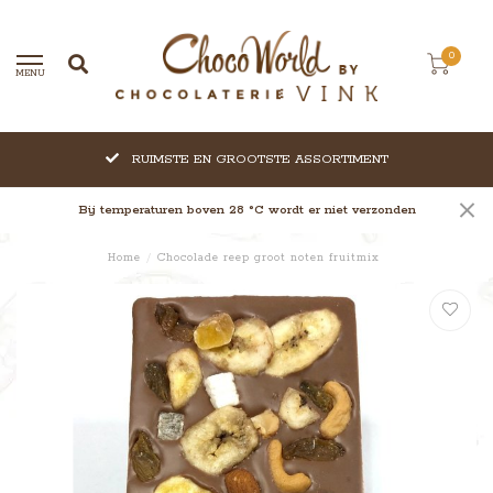
0
MENU
RUIMSTE EN GROOTSTE ASSORTIMENT
Bij temperaturen boven 28 °C wordt er niet verzonden
Home
/
Chocolade reep groot noten fruitmix