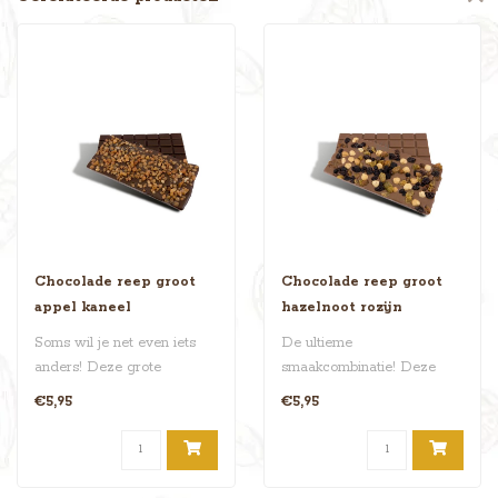
Chocolade reep groot
Chocolade reep groot
appel kaneel
hazelnoot rozijn
Soms wil je net even iets
De ultieme
anders! Deze grote
smaakcombinatie! Deze
chocoladereep (ca. 250
extra grote chocoladereep
€5,95
€5,95
gram) is aan..
(ca. 250 gram) is aan..