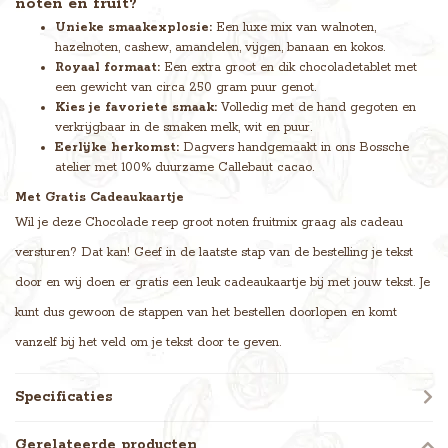
noten en fruit?
Unieke smaakexplosie:
Een luxe mix van walnoten,
hazelnoten, cashew, amandelen, vijgen, banaan en kokos.
Royaal formaat:
Een extra groot en dik chocoladetablet met
een gewicht van circa 250 gram puur genot.
Kies je favoriete smaak:
Volledig met de hand gegoten en
verkrijgbaar in de smaken melk, wit en puur.
Eerlijke herkomst:
Dagvers handgemaakt in ons Bossche
atelier met 100% duurzame Callebaut cacao.
Met Gratis Cadeaukaartje
Wil je deze Chocolade reep groot noten fruitmix graag als cadeau
versturen? Dat kan! Geef in de laatste stap van de bestelling je tekst
door en wij doen er gratis een leuk cadeaukaartje bij met jouw tekst. Je
kunt dus gewoon de stappen van het bestellen doorlopen en komt
vanzelf bij het veld om je tekst door te geven.
Specificaties
Gerelateerde producten