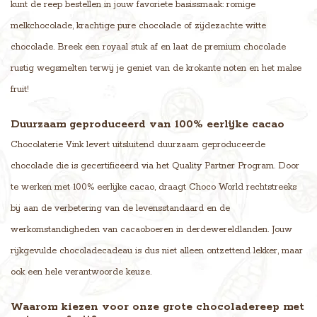
kunt de reep bestellen in jouw favoriete basissmaak: romige
melkchocolade, krachtige pure chocolade of zijdezachte witte
chocolade. Breek een royaal stuk af en laat de premium chocolade
rustig wegsmelten terwij je geniet van de krokante noten en het malse
fruit!
Duurzaam geproduceerd van 100% eerlijke cacao
Chocolaterie Vink levert uitsluitend duurzaam geproduceerde
chocolade die is gecertificeerd via het Quality Partner Program. Door
te werken met 100% eerlijke cacao, draagt Choco World rechtstreeks
bij aan de verbetering van de levensstandaard en de
werkomstandigheden van cacaoboeren in derdewereldlanden. Jouw
rijkgevulde chocoladecadeau is dus niet alleen ontzettend lekker, maar
ook een hele verantwoorde keuze.
Waarom kiezen voor onze grote chocoladereep met