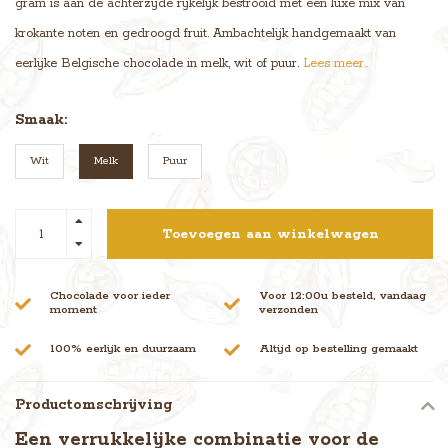
gram is aan de achterzijde rijkelijk bestrooid met een luxe mix van
krokante noten en gedroogd fruit. Ambachtelijk handgemaakt van
eerlijke Belgische chocolade in melk, wit of puur.
Lees meer..
Smaak:
Wit
Melk
Puur
Toevoegen aan winkelwagen
Chocolade voor ieder
Voor 12:00u besteld, vandaag
moment
verzonden
100% eerlijk en duurzaam
Altijd op bestelling gemaakt
Productomschrijving
Een verrukkelijke combinatie voor de