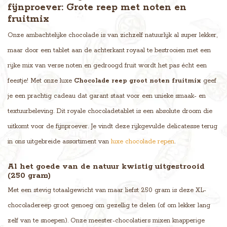
fijnproever: Grote reep met noten en
fruitmix
Onze ambachtelijke chocolade is van zichzelf natuurlijk al super lekker,
maar door een tablet aan de achterkant royaal te bestrooien met een
rijke mix van verse noten en gedroogd fruit wordt het pas écht een
feestje! Met onze luxe
Chocolade reep groot noten fruitmix
geef
je een prachtig cadeau dat garant staat voor een unieke smaak- en
textuurbeleving. Dit royale chocoladetablet is een absolute droom die
uitkomt voor de fijnproever. Je vindt deze rijkgevulde delicatesse terug
in ons uitgebreide assortiment van
luxe chocolade repen
.
Al het goede van de natuur kwistig uitgestrooid
(250 gram)
Met een stevig totaalgewicht van maar liefst 250 gram is deze XL-
chocoladereep groot genoeg om gezellig te delen (of om lekker lang
zelf van te snoepen). Onze meester-chocolatiers mixen knapperige