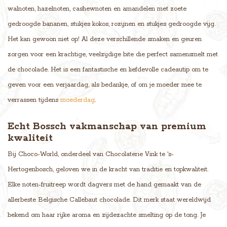
walnoten, hazelnoten, cashewnoten en amandelen met zoete
gedroogde bananen, stukjes kokos, rozijnen en stukjes gedroogde vijg.
Het kan gewoon niet op! Al deze verschillende smaken en geuren
zorgen voor een krachtige, veelzijdige bite die perfect samensmelt met
de chocolade. Het is een fantastische en liefdevolle cadeautip om te
geven voor een verjaardag, als bedankje, of om je moeder mee te
verrassen tijdens
moederdag
.
Echt Bossch vakmanschap van premium
kwaliteit
Bij Choco-World, onderdeel van Chocolaterie Vink te 's-
Hertogenbosch, geloven we in de kracht van traditie en topkwaliteit.
Elke noten-fruitreep wordt dagvers met de hand gemaakt van de
allerbeste Belgische Callebaut chocolade. Dit merk staat wereldwijd
bekend om haar rijke aroma en zijdezachte smelting op de tong. Je